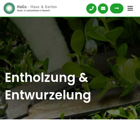
Skip
to
content
Entholzung &
Entwurzelung